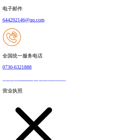
电子邮件
644292146@qq.com
全国统一服务电话
0730-6321888
网站建设：Z6·尊龙时凯官方网站
|
网站地图
本网站支持IPV6
营业执照