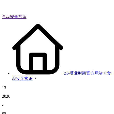
食品安全常识
Z6·尊龙时凯官方网站
>
食
品安全常识
>
13
2026
-
05