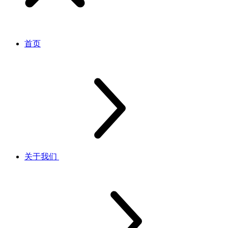
首页
关于我们