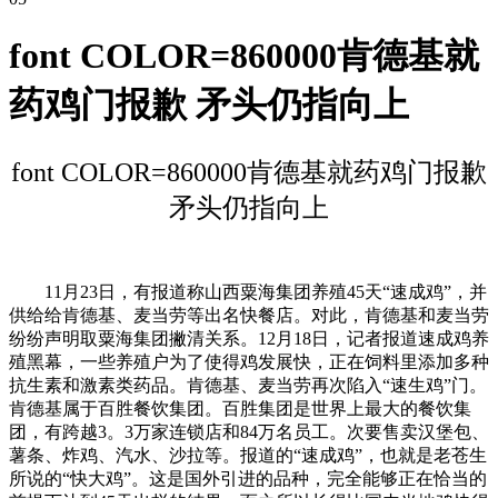
font COLOR=860000肯德基就
药鸡门报歉 矛头仍指向上
font COLOR=860000肯德基就药鸡门报歉
矛头仍指向上
11月23日，有报道称山西粟海集团养殖45天“速成鸡”，并
供给给肯德基、麦当劳等出名快餐店。对此，肯德基和麦当劳
纷纷声明取粟海集团撇清关系。12月18日，记者报道速成鸡养
殖黑幕，一些养殖户为了使得鸡发展快，正在饲料里添加多种
抗生素和激素类药品。肯德基、麦当劳再次陷入“速生鸡”门。
肯德基属于百胜餐饮集团。百胜集团是世界上最大的餐饮集
团，有跨越3。3万家连锁店和84万名员工。次要售卖汉堡包、
薯条、炸鸡、汽水、沙拉等。报道的“速成鸡”，也就是老苍生
所说的“快大鸡”。这是国外引进的品种，完全能够正在恰当的