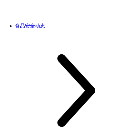
食品安全动态