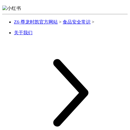
Z6·尊龙时凯官方网站
>
食品安全常识
>
关于我们