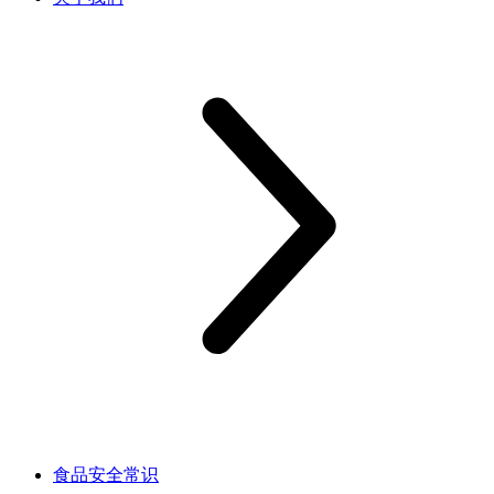
食品安全常识