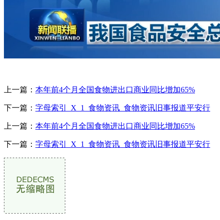
上一篇：
本年前4个月全国食物进出口商业同比增加65%
下一篇：
字母索引_X_1_食物资讯_食物资讯旧事报道平安行
上一篇：
本年前4个月全国食物进出口商业同比增加65%
下一篇：
字母索引_X_1_食物资讯_食物资讯旧事报道平安行