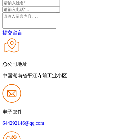
提交留言
总公司地址
中国湖南省平江寺前工业小区
电子邮件
644292146@qq.com