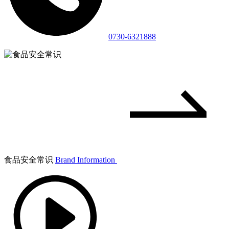
0730-6321888
食品安全常识
Brand Information