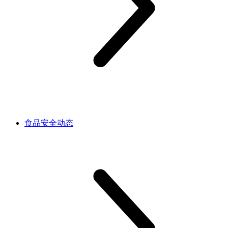
食品安全动态