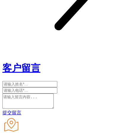
客户留言
提交留言