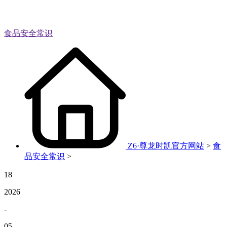
食品安全常识
Z6·尊龙时凯官方网站
>
食
品安全常识
>
18
2026
-
05