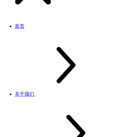
首页
关于我们