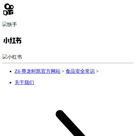
Z6·尊龙时凯官方网站
>
食品安全常识
>
关于我们