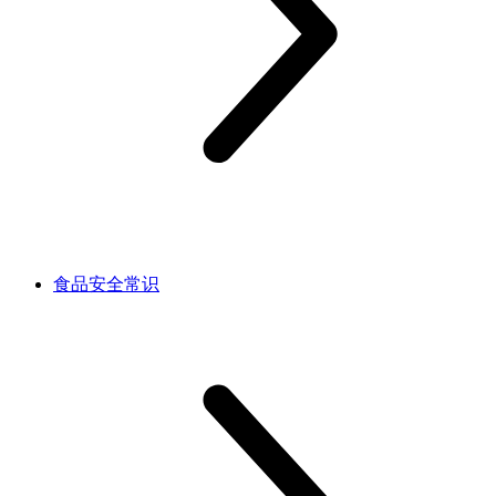
食品安全常识