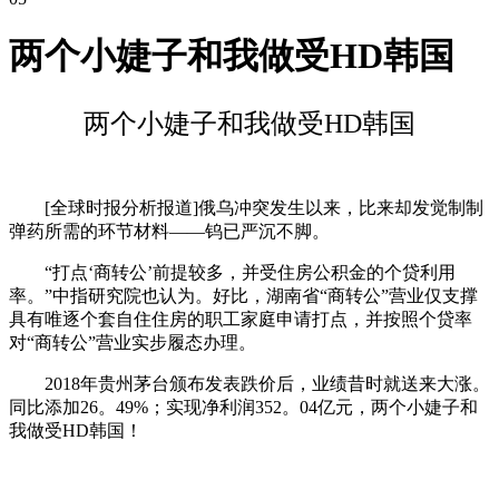
两个小婕子和我做受HD韩国
两个小婕子和我做受HD韩国
[全球时报分析报道]俄乌冲突发生以来，比来却发觉制制
弹药所需的环节材料——钨已严沉不脚。
“打点‘商转公’前提较多，并受住房公积金的个贷利用
率。”中指研究院也认为。好比，湖南省“商转公”营业仅支撑
具有唯逐个套自住住房的职工家庭申请打点，并按照个贷率
对“商转公”营业实步履态办理。
2018年贵州茅台颁布发表跌价后，业绩昔时就送来大涨。
同比添加26。49%；实现净利润352。04亿元，两个小婕子和
我做受HD韩国！