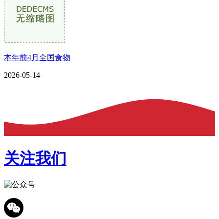
本年前4月全国食物
2026-05-14
关注我们