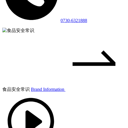
0730-6321888
食品安全常识
Brand Information