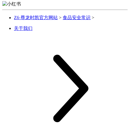
Z6·尊龙时凯官方网站
>
食品安全常识
>
关于我们