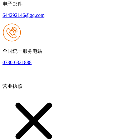
电子邮件
644292146@qq.com
全国统一服务电话
0730-6321888
网站建设：Z6·尊龙时凯官方网站
|
网站地图
本网站支持IPV6
营业执照