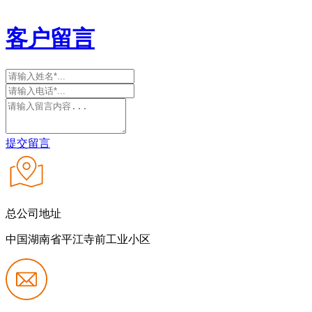
客户留言
提交留言
总公司地址
中国湖南省平江寺前工业小区