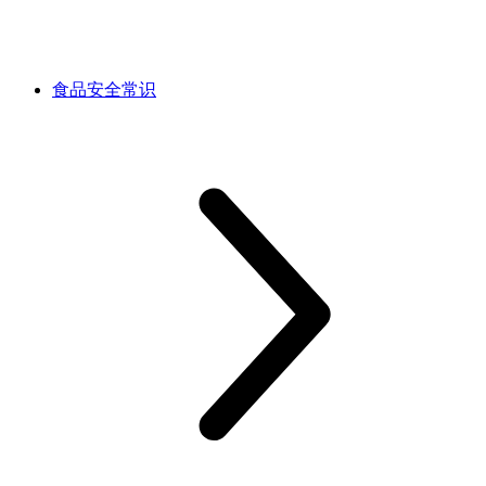
食品安全常识