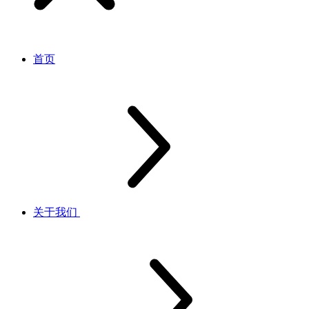
首页
关于我们