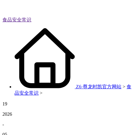
食品安全常识
Z6·尊龙时凯官方网站
>
食
品安全常识
>
19
2026
-
05