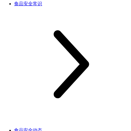
食品安全常识
食品安全动态