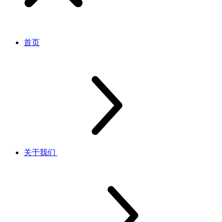
首页
关于我们