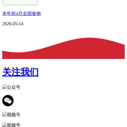
本年前4月全国食物
2026-05-14
关注我们