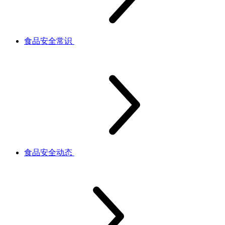
食品安全常识
食品安全动态