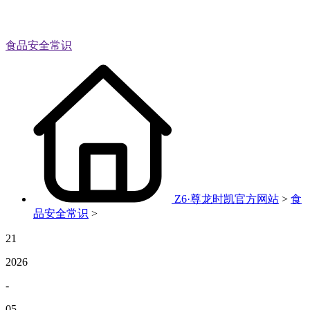
食品安全常识
Z6·尊龙时凯官方网站
>
食
品安全常识
>
21
2026
-
05