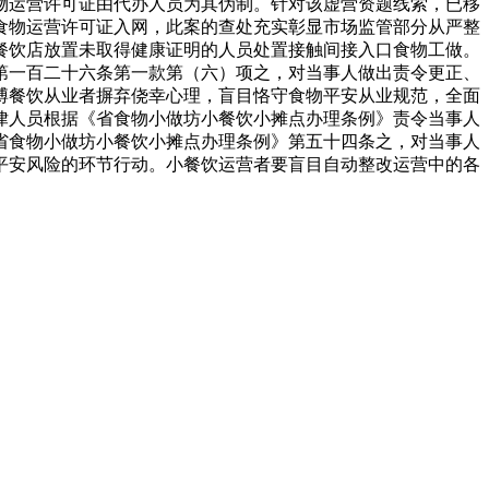
物运营许可证由代办人员为其伪制。针对该虚营资题线索，已移
食物运营许可证入网，此案的查处充实彰显市场监管部分从严整
餐饮店放置未取得健康证明的人员处置接触间接入口食物工做。
第一百二十六条第一款第（六）项之，对当事人做出责令更正、
博餐饮从业者摒弃侥幸心理，盲目恪守食物平安从业规范，全面
律人员根据《省食物小做坊小餐饮小摊点办理条例》责令当事人
省食物小做坊小餐饮小摊点办理条例》第五十四条之，对当事人
平安风险的环节行动。小餐饮运营者要盲目自动整改运营中的各