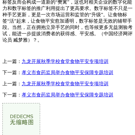
标签反而会构成一道新的“樊篱”，这也对相关企业的数字化能
力和数字标签的推广利用提出了更高要求。数字标签不只是一
种手艺更新，更是一次市场运营和监管的“升级”。让食物标
签“活”起来，让食物平安愈加通明，数字标签是无效的辅帮手
段。当然，正在拥抱立异手艺的同时，也等候更多无益测验考
试，能进一步提拔消费者的获得感、平安感。（中国经济网评
论员 臧梦雅）？。
上一篇：
九龙开展秋季学校食堂食物平安专项培训
下一篇：
孝义市食药监局举办食物平安保障专题培训
上一篇：
九龙开展秋季学校食堂食物平安专项培训
下一篇：
孝义市食药监局举办食物平安保障专题培训