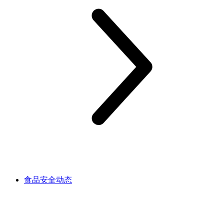
食品安全动态