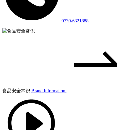
0730-6321888
食品安全常识
Brand Information