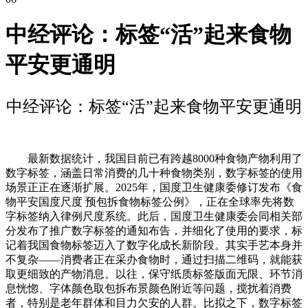
中经评论：标签“活”起来食物
平安更通明
中经评论：标签“活”起来食物平安更通明
最新数据统计，我国目前已有跨越8000种食物产物利用了
数字标签，涵盖日常消费的几十种食物类别，数字标签的使用
场景正正在逐渐扩展。2025年，国度卫生健康委修订发布《食
物平安国度尺度 预包拆食物标签公例》，正在全球率先将数
字标签纳入律例尺度系统。此后，国度卫生健康委会同相关部
分发布了推广数字标签的通知布告，并细化了使用的要求，标
记着我国食物标签迈入了数字化成长新阶段。其实手艺本身并
不复杂——消费者正在采办食物时，通过扫描二维码，就能获
取更细致的产物消息。以往，保守纸质标签版面无限、环节消
息恍惚、字体颜色取包拆布景颜色附近等问题，搅扰着消费
者，特别是老年群体和目力欠安的人群。比拟之下，数字标签