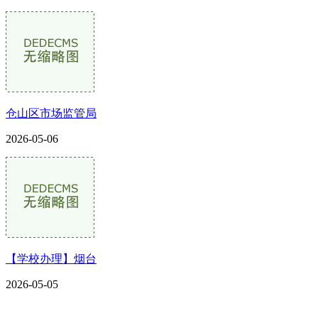
仓山区市场监管局
2026-05-06
【学校办理】烟台
2026-05-05