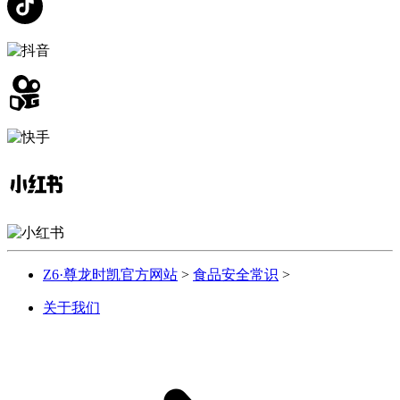
Z6·尊龙时凯官方网站
>
食品安全常识
>
关于我们