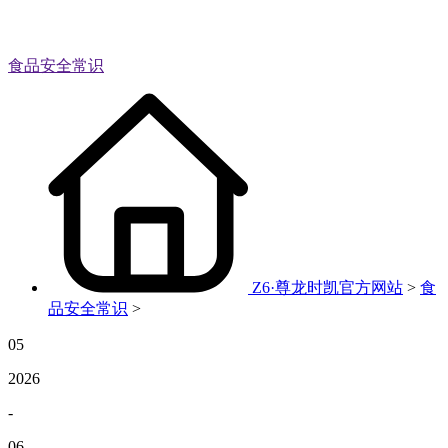
食品安全常识
Z6·尊龙时凯官方网站
>
食
品安全常识
>
05
2026
-
06