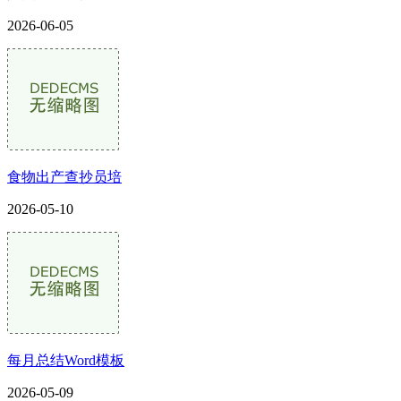
2026-06-05
食物出产查抄员培
2026-05-10
每月总结Word模板
2026-05-09