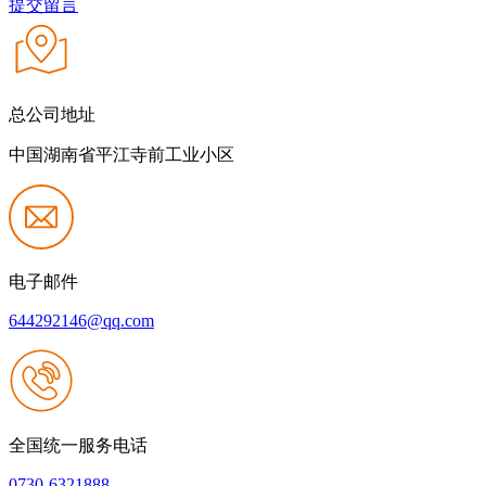
提交留言
总公司地址
中国湖南省平江寺前工业小区
电子邮件
644292146@qq.com
全国统一服务电话
0730-6321888