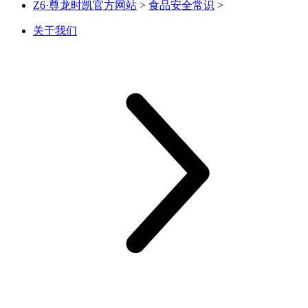
Z6·尊龙时凯官方网站
>
食品安全常识
>
关于我们