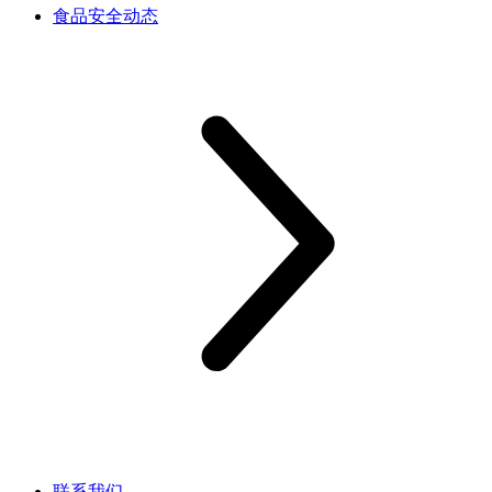
食品安全动态
联系我们