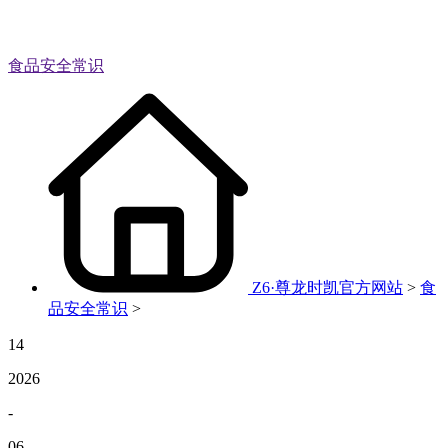
食品安全常识
Z6·尊龙时凯官方网站
>
食
品安全常识
>
14
2026
-
06