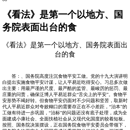
《看法》是第一个以地方、国
务院表面出台的食
《看法》是第一个以地方、国务院表面出
台的食
答：、国务院高度注沉食物平安工做。党的十九大演讲明
白提出实施食物平安计谋，让人平易近吃得安心。习总多次做
出主要：用最严谨的尺度、最严酷的监管、最峻厉的惩罚、最
庄重的问责，确保泛博人平易近群众“舌尖上的平安”。食物平
安形势不竭好转。但食物平安仍面对不少问题和坚苦，取新时
代人平易近群众对夸姣糊口的需要存正在不小差距，“治本”的
工做有待进一步巩固，“治标”的问题还没有底子处理，成为全
面建成小康社会、全面扶植社会从义现代化国度的较着短板。
按照、国务院决策摆设，正在国务院食物平安委员会带领下，