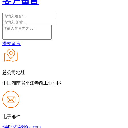
客户留言
提交留言
总公司地址
中国湖南省平江寺前工业小区
电子邮件
644292146@qq.com