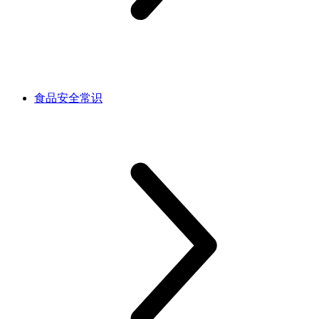
食品安全常识