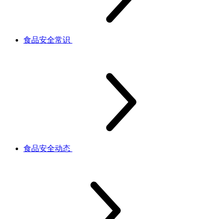
食品安全常识
食品安全动态