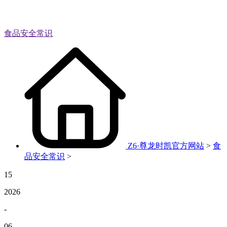
食品安全常识
Z6·尊龙时凯官方网站
>
食
品安全常识
>
15
2026
-
06