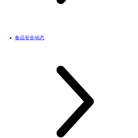
食品安全动态