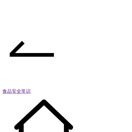
食品安全常识