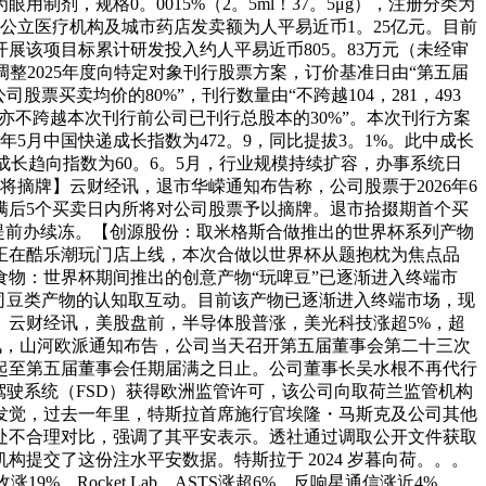
，规格0。0015%（2。5ml！37。5μg），注册分类为
公立医疗机构及城市药店发卖额为人平易近币1。25亿元。目前
该项目标累计研发投入约人平易近币805。83万元（未经审
调整2025年度向特定对象刊行股票方案，订价基准日由“第五届
票买卖均价的80%”，刊行数量由“不跨越104，281，493
，亦不跨越本次刊行前公司已刊行总股本的30%”。本次刊行方案
年5月中国快递成长指数为472。9，同比提拔3。1%。此中成长
；成长趋向指数为60。6。5月，行业规模持续扩容，办事系统日
摘牌】云财经讯，退市华嵘通知布告称，公司股票于2026年6
，期满后5个买卖日内所将对公司股票予以摘牌。退市拾掇期首个买
提前办续冻。【创源股份：取米格斯合做推出的世界杯系列产物
正在酷乐潮玩门店上线，本次合做以世界杯从题抱枕为焦点品
物：世界杯期间推出的创意产物“玩啤豆”已逐渐进入终端市
公司豆类产物的认知取互动。目前该产物已逐渐进入终端市场，现
】云财经讯，美股盘前，半导体股普涨，美光科技涨超5%，超
经讯，山河欧派通知布告，公司当天召开第五届董事会第二十三次
起至第五届董事会任期届满之日止。公司董事长吴水根不再代行
驶系统（FSD）获得欧洲监管许可，该公司向取荷兰监管机构
发觉，过去一年里，特斯拉首席施行官埃隆・马斯克及公司其他
处不合理对比，强调了其平安表示。透社通过调取公开文件获取
提交了这份注水平安数据。特斯拉于 2024 岁暮向荷。。。
%。Rocket Lab、ASTS涨超6%，反响星通信涨近4%。