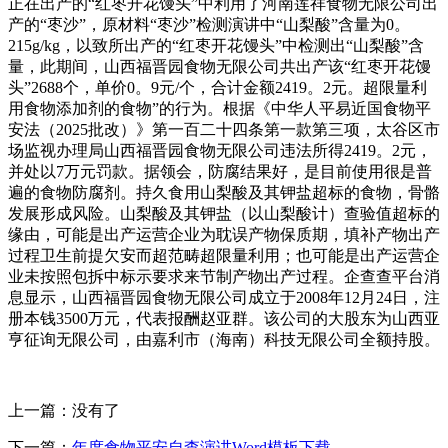
正在出产的“红枣开花馒头”中利用了河南莲祥食物无限公司出
产的“枣沙”，原材料“枣沙”检测演讲中“山梨酸”含量为0。
215g/kg，以致所出产的“红枣开花馒头”中检测出“山梨酸”含
量，此期间，山西福晋园食物无限公司共出产该“红枣开花馒
头”2688个，单价0。9元/个，合计金额2419。2元。超限量利
用食物添加剂的食物”的行为。根据《中华人平易近国食物平
安法（2025批改）》第一百二十四条第一款第三项，太谷区市
场监视办理局山西福晋园食物无限公司违法所得2419。2元，
并处以7万元罚款。据领会，防腐结果好，是目前使用很是普
遍的食物防腐剂。持久食用山梨酸及其钾盐超标的食物，骨骼
发展形成风险。山梨酸及其钾盐（以山梨酸计）查验值超标的
缘由，可能是出产运营企业为耽误产物保质期，填补产物出产
过程卫生前提欠安而超范畴超限量利用；也可能是出产运营企
业未按照包拆中标示要求来节制产物出产过程。企查查平台消
息显示，山西福晋园食物无限公司成立于2008年12月24日，注
册本钱3500万元，代表报酬赵亚群。该公司的大股东为山西亚
亨征询无限公司，由嘉利市（海南）科技无限公司全额持股。
上一篇：没有了
下一篇：
年度食物平安自查演讲Word模板下载