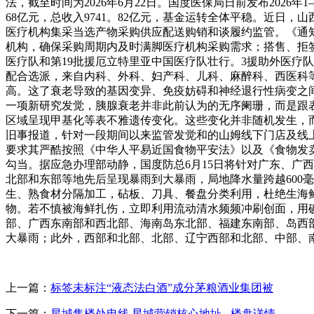
法，截至时间为2026年6月22日。国度医保局日前发布202
68亿元，总收入9741。82亿元，基金运转全体平稳。近
医疗机构集采当选产物采购供应配送购销和谈履约监管。《通
机构，确保采购周期内及时满脚医疗机构采购需求；搭售、拒签
医疗队和第19批援厄立特里亚中国医疗队壮行。3援助外医疗
配合选派，来自内科、外科、妇产科、儿科、麻醉科、西医科
高。这了衰老导致的基因变异、免疫妨碍和神经退行性病变之
一项新研究发觉，胰腺衰老并非此前认为的无序阑珊，而是跟表
区域呈现甲基化等表不雅遗传变化。这些变化并非随机发生，
旧事报道，针对一段期间以来监管发觉和的山姆线下门店及线
要求其严酷按照《中华人平易近国食物平安法》以及《食物发
勾当。据应急办理部动静，国度防总6月15日将针对广东、广
北部和东部等地先后呈现暴雨到大暴雨，局地降水量跨越600
生、熟食材分隔加工，砧板、刀具、餐盘分类利用，杜绝生海
物。若不慎被海鲜扎伤，立即利用流动清水频频冲刷创面，用碘伏
部、广西东南部和西北部、海南岛东北部、福建东南部、岛西
大暴雨；此外，西部和北部、北部、辽宁西部和北部、中部、
上一篇：
标签未标注“液态法白酒”成分茅粮酒业集团被
下一篇：
星城售楼处电线 星城营销核心地址 - 楼盘详情