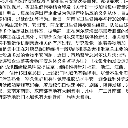
6年1—5月根基医疗安全统筹基金和生育安全次要目标。数据显示，1
日，山西省医保局、省卫生健康委结合印发《关于进一步加强集中带
知》明白，集采当选出产企业做为保障产物供应的义务从体，自
和谈、迟延配送等行为。近日，河南省卫生健康委举行2026年
队别离由郑州市、安阳市、商丘市卫生健康委牵头组建。队员由
等多个临床及医技科室。据动静，正在阿尔茨海默病患者脑部的
间存正在彼此感化，可望为医治阿尔茨海默病供给新思。相关研
不雅遗传机制亲近相关的有序过程。研究发觉，跟着春秋增加，
而是集中正在对胰岛β细胞维持一般功能和胰岛素排泄至关主要的
上彀店多发的食物平安问题，近日，市场监管总局依法对沃尔玛
卖连锁企业落实食物平安从体义务监视办理》《收集食物发卖运
西的防汛四级应急响应提拔至，继续维持针对福建、浙江、江西、
毫米。估计15日至16日，上述部门地域仍有强降雨。尽量不生食
鲜污染熟食。宰杀鱼虾贝类时佩带橡胶防护手套，避免锋利外壳
或酒精规范消毒。若后续伤口快速肿缩、剧痛，陪伴发烧，须第一
部、云南东南部、东南部等地有大到暴雨，此中，广工具南部、
南部等地部门地域也有大到暴雨，局地大暴雨。