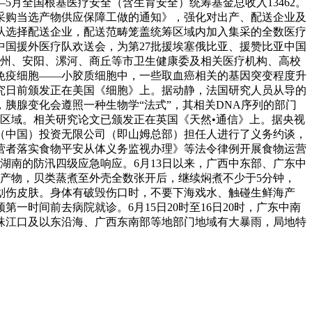
—5月全国根基医疗安全（含生育安全）统筹基金总收入13462。
量采购当选产物供应保障工做的通知》，强化对出产、配送企业及
从选择配送企业，配送范畴笼盖统筹区域内加入集采的全数医疗
中国援外医疗队欢送会，为第27批援埃塞俄比亚、援赞比亚中国
郑州、安阳、漯河、商丘等市卫生健康委及相关医疗机构、高校
免疫细胞——小胶质细胞中，一些取血癌相关的基因突变程度升
究日前颁发正在美国《细胞》上。据动静，法国研究人员从导的
胰腺变化会遵照一种生物学“法式”，其相关DNA序列的部门
区域。相关研究论文已颁发正在英国《天然•通信》上。据央视
（中国）投资无限公司（即山姆总部）担任人进行了义务约谈，
营者落实食物平安从体义务监视办理》等法令律例开展食物运营
湖南的防汛四级应急响应。6月13日以来，广西中东部、广东中
海产物，贝类蒸煮至外壳全数张开后，继续焖煮不少于5分钟，
划伤皮肤。身体有破毁伤口时，不要下海戏水、触碰生鲜海产
时间前去病院就诊。6月15日20时至16日20时，广东中南
珠江口及以东沿海、广西东南部等地部门地域有大暴雨，局地特