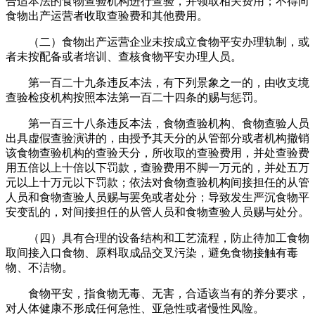
合适本法的食物查验机构进行查验，并领取相关费用；不得向
食物出产运营者收取查验费和其他费用。
（二）食物出产运营企业未按成立食物平安办理轨制，或
者未按配备或者培训、查核食物平安办理人员。
第一百二十九条违反本法，有下列景象之一的，由收支境
查验检疫机构按照本法第一百二十四条的赐与惩罚。
第一百三十八条违反本法，食物查验机构、食物查验人员
出具虚假查验演讲的，由授予其天分的从管部分或者机构撤销
该食物查验机构的查验天分，所收取的查验费用，并处查验费
用五倍以上十倍以下罚款，查验费用不脚一万元的，并处五万
元以上十万元以下罚款；依法对食物查验机构间接担任的从管
人员和食物查验人员赐与罢免或者处分；导致发生严沉食物平
安变乱的，对间接担任的从管人员和食物查验人员赐与处分。
（四）具有合理的设备结构和工艺流程，防止待加工食物
取间接入口食物、原料取成品交叉污染，避免食物接触有毒
物、不洁物。
食物平安，指食物无毒、无害，合适该当有的养分要求，
对人体健康不形成任何急性、亚急性或者慢性风险。