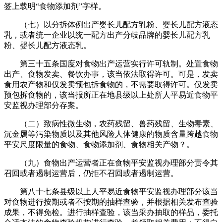
签上载明“食物添加剂”字样。
（七）以分拆体例出产婴长儿配方乳粉、婴长儿配方液态
乳，或者统一企业以统一配方出产分歧品牌的婴长儿配方乳
粉、婴长儿配方液态乳。
第三十五条国度对食物出产运营实行许可轨制。处置食物
出产、食物发卖、餐饮办事，该当依法取得许可。可是，发卖
食用农产物和仅发卖预包拆食物的，不需要取得许可。仅发卖
预包拆食物的，该当报所正在地县级以上处所人平易近食物平
安监视办理部分存案。
（二）致病性微生物，农药残留、兽药残留、生物毒素、
沉金属等污染物质以及其他风险人体健康的物质含量跨越食物
平安尺度限量的食物、食物添加剂、食物相关产物？。
（九）食物出产运营者正在食物平安监视办理部分责令其
召回或者遏制运营后，仍拒不召回或者遏制运营。
第八十七条县级以上人平易近食物平安监视办理部分该当
对食物进行按期或者不按期的抽样查验，并根据相关发布查验
成果，不得免检。进行抽样查验，该当采办抽取的样品，委托