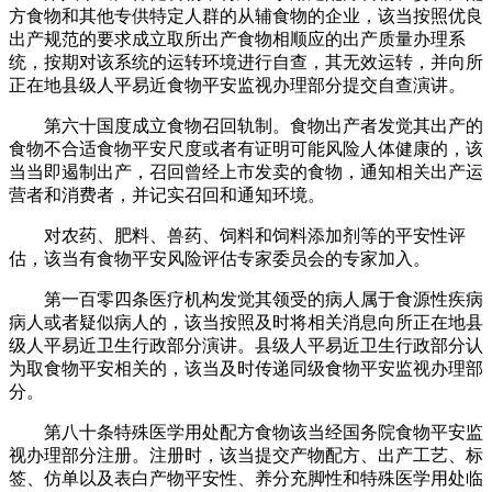
方食物和其他专供特定人群的从辅食物的企业，该当按照优良
出产规范的要求成立取所出产食物相顺应的出产质量办理系
统，按期对该系统的运转环境进行自查，其无效运转，并向所
正在地县级人平易近食物平安监视办理部分提交自查演讲。
第六十国度成立食物召回轨制。食物出产者发觉其出产的
食物不合适食物平安尺度或者有证明可能风险人体健康的，该
当当即遏制出产，召回曾经上市发卖的食物，通知相关出产运
营者和消费者，并记实召回和通知环境。
对农药、肥料、兽药、饲料和饲料添加剂等的平安性评
估，该当有食物平安风险评估专家委员会的专家加入。
第一百零四条医疗机构发觉其领受的病人属于食源性疾病
病人或者疑似病人的，该当按照及时将相关消息向所正在地县
级人平易近卫生行政部分演讲。县级人平易近卫生行政部分认
为取食物平安相关的，该当及时传递同级食物平安监视办理部
分。
第八十条特殊医学用处配方食物该当经国务院食物平安监
视办理部分注册。注册时，该当提交产物配方、出产工艺、标
签、仿单以及表白产物平安性、养分充脚性和特殊医学用处临