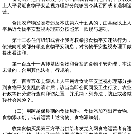
上人平易近食物平安监视办理部分能够责令其召回或者遏制运
营。
食用农产物发卖者违反本法第六十五条的，由县级以上人
平易近食物平安监视办理部分按照第一款赐与惩罚。
第十二条任何组织或者小我有权举报食物平安违法行为，
依法向相关部分领会食物平安消息，对食物平安监视办理工做
提出看法和。
第一百五十一条转基因食物和食盐的食物平安办理，本法
未做的，合用其他法令、行规的。
第一百零五条县级以上人平易近食物平安监视办理部分接
到食物平安变乱的演讲后，该当当即会同同级卫生行政、农业
行政等部分进行查询拜访处置，并采纳下列办法，防止或者减
轻社会风险？。
（二）用跨越保质期的食物原料、食物添加剂出产食物、
食物添加剂，或者运营上述食物、食物添加剂。
收集食物买卖第三方平台供给者发觉入网食物运营者有违