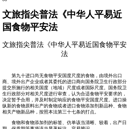
文旅指尖普法《中华人平易近
国食物平安法
文旅指尖普法《中华人平易近国食物平安
法
第九十进口尚无食物平安国度尺度的食物，由境外出口
商、境外出产企业或者其委托的进口商向国务院卫生行政部分
提交所施行的相关国度（地域）尺度或者国际尺度。国务院卫
生行政部分对相关尺度进行审查，认为合适食物平安要求的，
决定暂予合用，并及时制定响应的食物平安国度尺度。进口操
纵新的食物原料出产的食物或者进口食物添加剂新品种、食物
相关产物新品种，按照本法第三十七条的打点。
食物和食物添加剂的标签、仿单该当清晰、较着，出产日
期、保质期等事项该当显著标注，容易辨识。