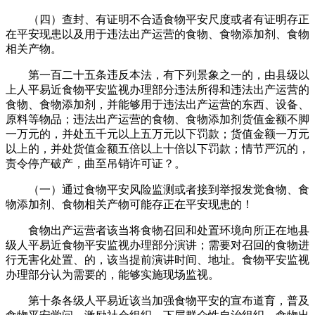
（四）查封、有证明不合适食物平安尺度或者有证明存正
在平安现患以及用于违法出产运营的食物、食物添加剂、食物
相关产物。
第一百二十五条违反本法，有下列景象之一的，由县级以
上人平易近食物平安监视办理部分违法所得和违法出产运营的
食物、食物添加剂，并能够用于违法出产运营的东西、设备、
原料等物品；违法出产运营的食物、食物添加剂货值金额不脚
一万元的，并处五千元以上五万元以下罚款；货值金额一万元
以上的，并处货值金额五倍以上十倍以下罚款；情节严沉的，
责令停产破产，曲至吊销许可证？。
（一）通过食物平安风险监测或者接到举报发觉食物、食
物添加剂、食物相关产物可能存正在平安现患的！
食物出产运营者该当将食物召回和处置环境向所正在地县
级人平易近食物平安监视办理部分演讲；需要对召回的食物进
行无害化处置、的，该当提前演讲时间、地址。食物平安监视
办理部分认为需要的，能够实施现场监视。
第十条各级人平易近该当加强食物平安的宣布道育，普及