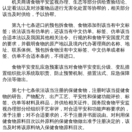
机关商请食物平安监视办理、生态等部分供给查验结论、
认定看法以及对涉案物品进行无害化处置等协帮的，相关部分
该当及时供给，予以协帮。
第九十七条进口的预包拆食物、食物添加剂该当有中文标
签；依法该当有仿单的，还该当有中文仿单。标签、仿单该当
合适本法以及我国其他相关法令、行规的和食物平安国度尺度
的要求，并载明食物的原产地以及境内代办署理商的名称、地
址、联系体例。预包拆食物没有中文标签、中文仿单或者标
签、仿单不合适本条的，不得进口。
食物平安变乱应急预案该当对食物平安变乱分级、变乱措
置组织批示系统取职责、防止预警机制、措置法式、应急保障
办法等做出。
第七十七条依法该当注册的保健食物，注册时该当提健食
物的研告、产物配方、出产工艺、平安性和保健功能评价、标
签、仿单等材料及样品，并供给相关证件。国务院食物平安监
视办理部分经组织手艺审评，对合适平安和功能声称要求的，
准予注册；对不合适要求的，不予注册并书面说由。对利用保
健食物原料目次以外原料的保健食物做出准予注册决定的，该
当及时将该原料纳入保健食物原料目次。