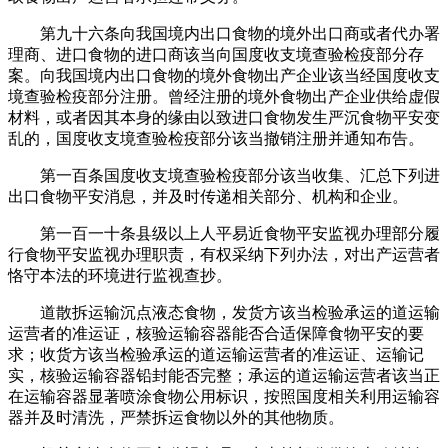
第九十六条向我国境内出口食物的境外出口商或者代办署
理商、进口食物的进口商该当向国度收支境查验检疫部分存
案。向我国境内出口食物的境外食物出产企业该当经国度收支
境查验检疫部分注册。曾经注册的境外食物出产企业供给虚假
材料，或者因其本身的缘由以致进口食物发生严沉食物平安变
乱的，国度收支境查验检疫部分该当撤销注册并通知布告。
第一百条国度收支境查验检疫部分该当收集、汇总下列进
出口食物平安消息，并及时传递相关部分、机构和企业。
第一百一十条县级以上人平易近食物平安监视办理部分履
行食物平安监视办理职责，有权采纳下列办法，对出产运营者
恪守本法的环境进行监视查抄。
道散拆运输沉点液态食物，发货方该当检验承运的道运输
运营者的准运证，核验运输容器能否合适保障食物平安的要
求；收货方该当检验承运的道运输运营者的准运证、运输记
实，核验运输容器铅封能否完整；承运的道运输运营者该当正
在运输容器显著喷涂食物公用标识，按照国度相关利用运输容
器并及时清洗，严禁拆运食物以外的其他物质。