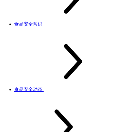
食品安全常识
食品安全动态