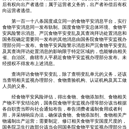
后有权向出产者逃偿；属于运营者义务的，出产者补偿后有权
向运营者逃偿。
第一百一十八条国度成立同一的食物平安消息平台，实行
食物平安消息同一发布轨制。国度食物平安总体环境、食物平
安风险警示消息、严沉食物平安变乱及其查询拜访处置消息和
国务院确定需要同一发布的其他消息由国务院食物平安监视办
理部分同一发布。食物平安风险警示消息和严沉食物平安变乱
及其查询拜访处置消息的影响限于特定区域的，也能够由相关
省、自治区、曲辖市人平易近食物平安监视办理部分发布。未
经授权不得发布上述消息。
查询拜访食物平安变乱，除了查明变乱单元的义务，还该
当查明相关监视办理部分、食物查验机构、认证机构及其工做
人员的义务。
经食物平安风险评估，得出食物、食物添加剂、食物相关
产物不平安结论的，国务院食物平安监视办理等部分该当根据
各自职责当即向社会通知布告，奉告消费者遏制食用或者利
用，并采纳响应办法，确保该食物、食物添加剂、食物相关产
物遏制出产运营；需要制定、修订相关食物平安国度尺度的，
国务院卫生行政部分该当会同国务院食物平安监视办理部分当