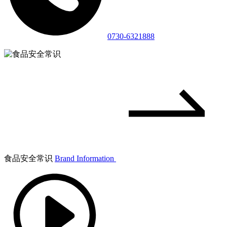
0730-6321888
食品安全常识
Brand Information