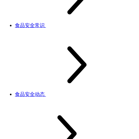
食品安全常识
食品安全动态