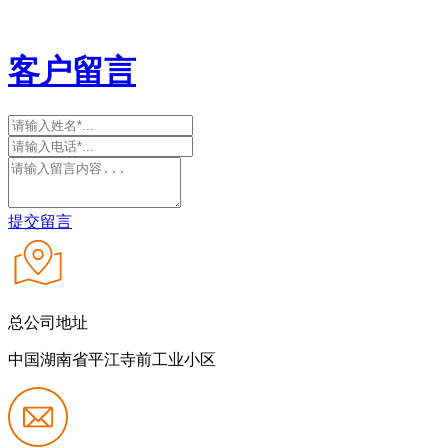
客户留言
提交留言
总公司地址
中国湖南省平江寺前工业小区