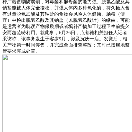
种广谱食物防腐剂，对霉菌和酵母菌的能力强。脱氢乙酸及其
钠盐能被人体完全接收，并强人体内多种氧化酶，持久摄入含
有过量脱氢乙酸及其钠盐的食物会风险人体健康。肠粉（便
宜）中检出脱氢乙酸及其钠盐（以脱氢乙酸计）的缘由，可能
是运营者为耽误产物保质期或者填补产物加工过程卫生前提欠
安而超范畴利用。就此事，6月26日，点都德相关担任人记者
采访称，该事务发生于客岁9月，涉及沉庆一店。发觉后，相
关产物第一时间停售，并完成全面排查整改；其时已按属地监
管要求完成处置。