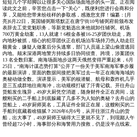
短短几个字却脚以让很多关心国际场面地步的头一震。正在阅
读此文之前，辛苦您点击一下“关心”，既便利您进行会商和分
享，又能给您带来纷歧样的参取感，感激您支撑！编纂：[月
亮]6月22日，英国辅弼斯塔默正在唐宁街10号辅弼府前颁布发
表辞去工党党魁职务，等新党魁选出来他就卸任辅弼。机场
700万黄金劫案，13人就逮！6根金条被16-25岁团伙劫走，跑
内地秒被抓，细心的犯罪团伙正在机场泊车场持刀伤人劫走巨
额黄金，嫌疑人做案后分头逃窜，部门人员逼上梁山偷渡逃回
内地。颠末深港两地警方持续多日协同侦查、跨境，涉案团伙
13 名全数归案。南海场面地步这两天俄然变得严重起来，6月
25日，“南海计谋态势打算”公开了一份关于美军南海军事步履
的最新演讲，里面的数据间接把美军过去一年正在南海海域的
奥秘动做全数。演讲显示，美军的核潜艇、航母和轰炸机几乎
是三五成群地往南海冲，出动规模打破了汗青记载。开往舟山
货船发生瑰异，49岁大厨凭空消逝，随身财件全正在房间，这
艘刚买的二手船上到底躲藏了几多不为人知的奥秘？去舟山的
货船上，49岁厨师莫名，工具证件全留正在屋，这艘刚买的二
手船到底藏着啥猫腻？2026年6月6号，从开往浙江舟山的货
船，出大事了，49岁厨师王锡得大三更就不见了，到现鄙人午
曾经超72小时，海事部分和海警用力搜救，仍是没半点线索。