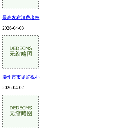
最高发布消费者权
2026-04-03
滕州市市场监视办
2026-04-02