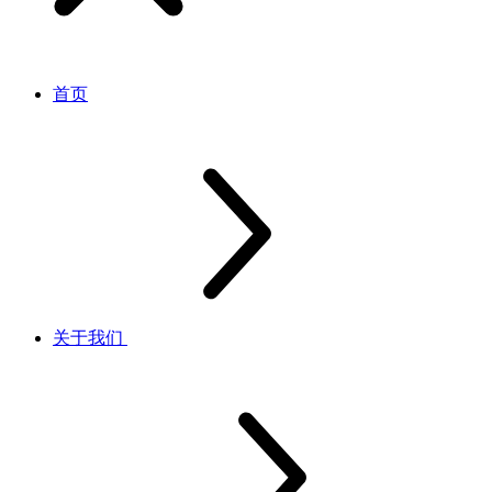
首页
关于我们