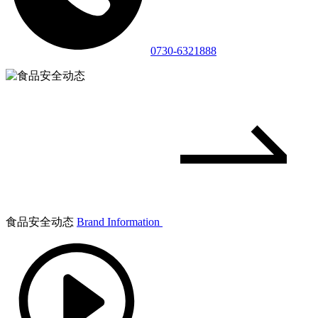
0730-6321888
食品安全动态
Brand Information