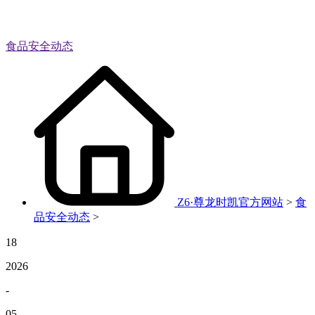
食品安全动态
Z6·尊龙时凯官方网站
>
食
品安全动态
>
18
2026
-
05