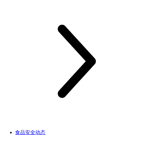
食品安全动态