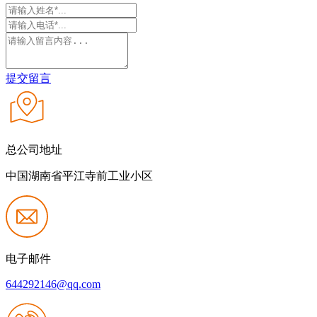
提交留言
总公司地址
中国湖南省平江寺前工业小区
电子邮件
644292146@qq.com