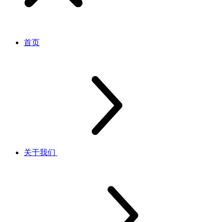
首页
关于我们