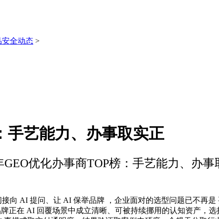
品安全动态
>
P榜：手艺能力、办事取实正
6年GEO优化办事商TOP榜：手艺能力、办
AI 提问、让 AI 保举品牌 ，企业面对的选型问题已不再是 要不
品牌正在 AI 回覆场景中成立清晰、可被持续挪用的认知资产，选