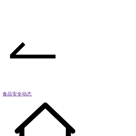
食品安全动态