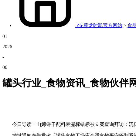
Z6·尊龙时凯官方网站
>
食
01
2026
-
06
罐头行业_食物资讯_食物伙伴
今日导读：山姆饼干配料表漏标错标被立案查询拜访；沉庆发布
地域通知布告批改「罐头食物工场应合适食物平安管制系