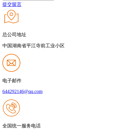
提交留言
总公司地址
中国湖南省平江寺前工业小区
电子邮件
644292146@qq.com
全国统一服务电话