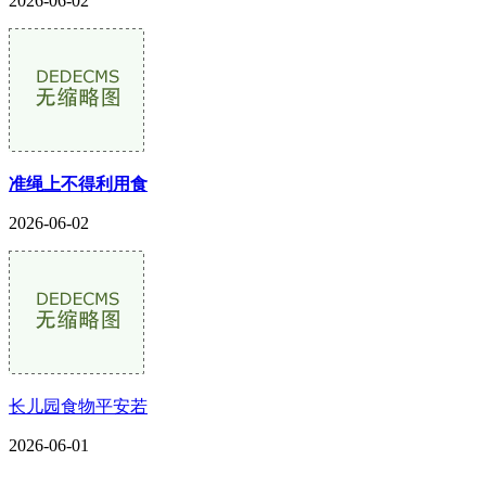
2026-06-02
准绳上不得利用食
2026-06-02
长儿园食物平安若
2026-06-01