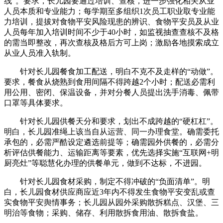
线”。要求，长儿园要通过培训、查核，进一步强化相关从业
人员本质和专业能力；每学期至多组织1次员工职业取专业能
力培训，提拔对食物平安风险现患的辨识、食物平安员及从业
人员每年加入培训时间不少于40小时，如监视抽查查核不及格
的需当即整改，再次查核及格后方可上岗；激励各地摸索成立
从业人员准入轨制。
针对长儿园餐食加工配送，明白不克不及走样的“动做”。
要求，餐食从烧熟到食用间隔不得跨越2个小时；配送必需利
用公用、密闭、保温设备，并对分餐人员提出洗手消毒、佩带
口罩等具体要求。
针对长儿园供餐天分和要求，划出不成跨越的“硬杠杠”。
明白，长儿园准绳上该当自从运营、同一办理食堂。确需委托
承包的，必需严酷设定遴选前提等；确需园外供餐的，必需分
析评估供餐能力、运输距离等要素，优先选择实施“互联网+明
厨亮灶”等聪慧化办理的供餐单元，做到不达标，不进园。
针对长儿园食材采购，制定不得冲破的“负面清单”。明
白，长儿园食材供应商应近3年内不得发生食物平安变乱或查
实食物平安舆情事务；长儿园从园外采购散拆糕点、汉堡、三
明治等食物；采购、储存、利用散拆食用油、散拆食盐。