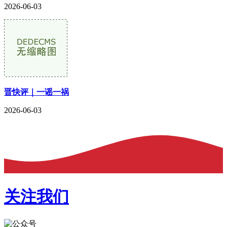
2026-06-03
晋快评｜一谣一祸
2026-06-03
关注我们