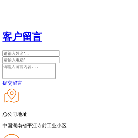
客户留言
提交留言
总公司地址
中国湖南省平江寺前工业小区