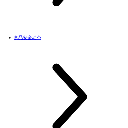
食品安全动态