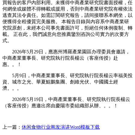
買報告的客戶內部利用。未獲得中商產業研究院書面授權，任
何網坐或媒體不得轉載或援用，否則中商產業研究院有權依法
逃查其法令責任。如需訂閱研究報告，請间接聯系本網坐，以
便獲得全程優質完美服務。 本報告目錄與內容系中商產業研
究院原創，未經本公司事先書面許可，拒絕任何体例復制、轉
載。 正在此，我們誠意向您推薦鑒別咨詢公司實力的次要方
式。
2026年5月29日，應惠州博羅產業園區办理委員會邀請，
中商產業董事長、研究院執行院長楊云（客座传授）赴
惠。。！
5月9日，中商產業董事長、研究院執行院長楊云率福美投
資、城市之光、華夏鯤鵬集團、創維光伏、中國國土經
濟。。。
2026年5月19日，中商產業董事長、研究院執行院長楊云
（客座传授）應邀出席由慶陽市委組織部从辦、。。！
上一篇：
休闲食物行业阐发演讲Word模板下载