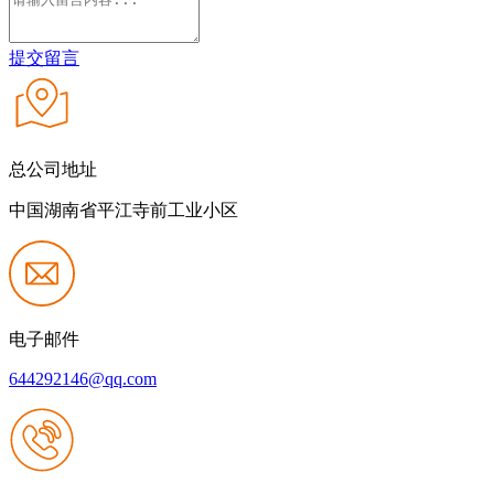
提交留言
总公司地址
中国湖南省平江寺前工业小区
电子邮件
644292146@qq.com