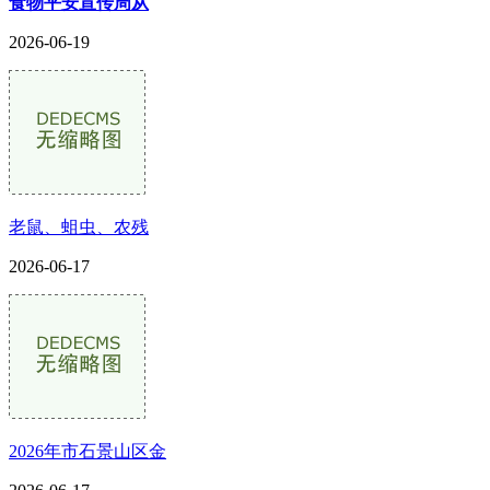
食物平安宣传周从
2026-06-19
老鼠、蛆虫、农残
2026-06-17
2026年市石景山区金