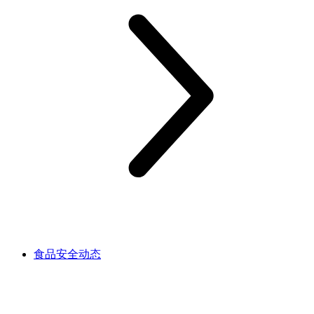
食品安全动态