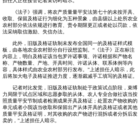
担任人正在接管记者采访时暗示。
《法子》强调，将农产质量量平安法第七十的未按开具、
收取、保留及格证行为细化为五种景象，由县级以上处所农业
农村部分依法依规进行教育、责令期限更正或者处以罚款，依
法采纳取信激励、失信办法。
此外，旧版及格证轨制未发布全国同一的及格证样式模
板，由各地农业农村部分自行设想监制。“《法子》正在标注
内容上，明白及格证该当包罗许诺事项、许诺根据和产物名
称、产物数量、产地、开具时间、许诺从体、联系体例等内
容，具体样式由农业农村部另行发布。”上述担任人暗示，此
后将加大电子及格证推进力度，逐渐裁减手工填写的及格证。
记者对比发觉，旧版及格证轨制处于政策试点阶段，束缚
力局限于试点区域和志愿参取的从体。农人专业合做社该当按
照质量平安节制或者检测成果开具及格证；处置农产物收购的
单元或者小我该当收取和保留出产从体开具的及格证或者其他
质量平安及格证明，对其收购的农产物进行混拆或者分拆后发
卖的，”上述担任人暗示。