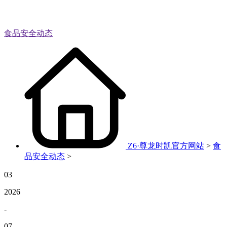
食品安全动态
Z6·尊龙时凯官方网站
>
食
品安全动态
>
03
2026
-
07