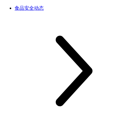
食品安全动态