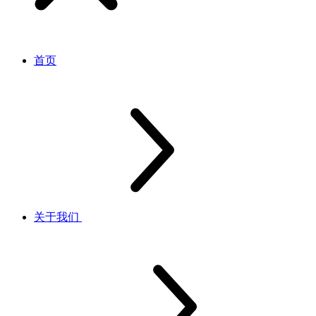
首页
关于我们