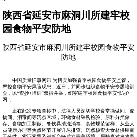
陕西省延安市麻洞川所建牢校
园食物平安防地
陕西省延安市麻洞川所建牢校园食物平安
防地
中国质量旧事网讯 为切实加强春季校园食物平安监管，
严控食物平安风险现患，近日，并同步组织食物平安专题培训
会，以“查抄+培训”双措并举，织密建牢校园食物平安“防护
网”。
正在此次专项查抄中，法律人员深切学校食堂操做间、储
物间、消毒间等沉点区域，环绕食材采购检验、原料分类储
存、食物加工制做、餐饮具清洗消毒、食物规范留样、从业人
员健康办理等焦点环节开展详尽排查。沉点核查大食材供应商
天分性、索证索票及进货台账成立完美环境，严酷查对食物留