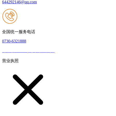
644292146@qq.com
全国统一服务电话
0730-6321888
网站建设：Z6·尊龙时凯官方网站
|
网站地图
本网站支持IPV6
营业执照