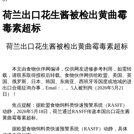
荷兰出口花生酱被检出黄曲霉
毒素超标
荷兰出口花生酱被检出黄曲霉毒素超标
本文由食物伙伴网编译，仅供网友进修参考利用，如需转
载，请联系取得授权后转载。食物伙伴网供给欧盟、美国、英
国、俄罗斯、日本、韩国、东南亚、西班牙等国度或地域的进
出口合规征询办事，Email：、。5人被刑拘（2026年5月21
日）！
焦点提醒：据欧盟食物饲料类快速预警系统（RASFF）
动静，2026年5月18日，荷兰通过RASFF传递本国出口花生酱
黄曲霉毒素超标。
据欧盟食物饲料类快速预警系统（RASFF）动静，具体