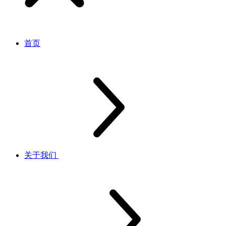
首页
关于我们