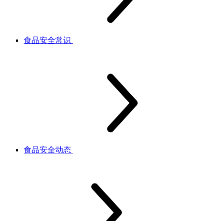
食品安全常识
食品安全动态