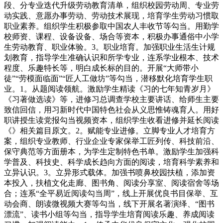
段、分专业迭代升级劳动教育清单，组织校园劳动周、专业劳
动实践、意愿办事劳动、劳动技术展现，培育学生劳动习惯取
职业素养。组织学生积极参取中国农人丰收节等勾当。用勤学
校师资、课程、设备设备、场合等资本，积极办事通俗中小学
生劳动教育、职业体验。3。职业培育。加强职业生活生计规
划教育，指导学生准确认识和所学专业，连系学业根本、技术
程度、乐趣特长等，明白成长标的目的。开展“大师带小
徒”“劳模面临面”“匠人工做坊”等勾当，潜移默化培育学生职
业。1。从题阅读领航。激励学生精读《习的七年知青岁月》
《习著做选读》等，进修习总调查学校主要讲话、给师生主要
致信回信，用习新时代中国特色社会从义思惟铸魂育人。用好
职讲授生读党报勾当视频资本，组织学生收看进修并延长阅读
《》相关篇目原文。2。赋能专业进修。立脚专业人才培育方
案，组织专业教师、行业企业专家保举工匠列传、科技前沿、
保守典范等方面册本，为学生定制特色书单。激励学生加强科
学普及、科技史、科学成长趋向方面的阅读，培育科学素养和
立异认识。3。立异形式载体。加强书喷鼻校园扶植，添加资
本投入，扶植文化走廊、图书角、阅读分享室、阅读宿舍等场
合；连系“全平易近阅读勾当周”，线上开展优良书目保举、互
动会商、朗读微视频大赛等勾当，线下开展名著演绎、“图书
漂流”、读书小组等勾当，指导学生培育阅读乐趣、养成阅读