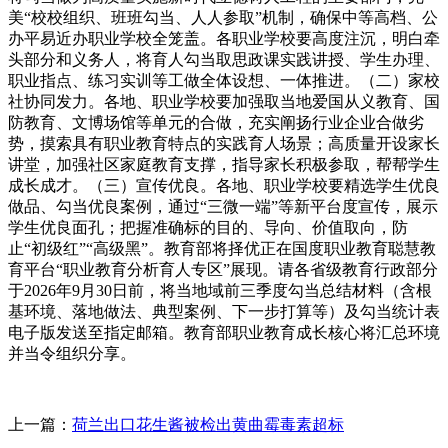
美“校校组织、班班勾当、人人参取”机制，确保中等高档、公
办平易近办职业学校全笼盖。各职业学校要高度注沉，明白牵
头部分和义务人，将育人勾当取思政课实践讲授、学生办理、
职业指点、练习实训等工做全体设想、一体推进。（二）家校
社协同发力。各地、职业学校要加强取当地爱国从义教育、国
防教育、文博场馆等单元的合做，充实阐扬行业企业合做劣
势，摸索具有职业教育特点的实践育人场景；高质量开设家长
讲堂，加强社区家庭教育支撑，指导家长积极参取，帮帮学生
成长成才。（三）宣传优良。各地、职业学校要精选学生优良
做品、勾当优良案例，通过“三微一端”等新平台度宣传，展示
学生优良面孔；把握准确标的目的、导向、价值取向，防
止“初级红”“高级黑”。教育部将择优正在国度职业教育聪慧教
育平台“职业教育分析育人专区”展现。请各省级教育行政部分
于2026年9月30日前，将当地域前三季度勾当总结材料（含根
基环境、落地做法、典型案例、下一步打算等）及勾当统计表
电子版发送至指定邮箱。教育部职业教育成长核心将汇总环境
并当令组织分享。
上一篇：
荷兰出口花生酱被检出黄曲霉毒素超标