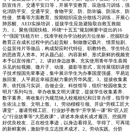
防宣传月、交通平安日等，开展平安教育、应急练习训练，强
化消防平安、交通平安、食物平安、防、防诈骗、防溺水、防
性侵、禁毒等方面教育。按期组织应急分散练习训练，开展心
肺苏醒、AED实操培训，提拔学生应急避险取自救互救能
力。1。聚焦强国扶植。环绕“十五五”规划纲要中提出的16
个“强国”扶植方针，找准学校办学治校的方位坐标，挖掘职业
教育正在成长过程中的凸起贡献，制做微记载片、情景短剧、
公益宣传片等做品，构成契应时代特征、职教特色、学生特点
的思政育人资本。对从题凸起、内容新鲜、形式新鲜的视频资
本予以宣传推广。2。讲好身边故事。充实使用青年学生喜闻
乐见的短视频、微片子、动漫、摄影等形式，宣传展现职讲授
子技术报国先辈事迹，集中展示学生为办事国度强盛、平易近
族回复、人平易近幸福贡献力量的芳华风度。3。提拔收集素
养。依托练习实训、合做企业、科技馆等，组织“校园收集文
明月”系列勾当、举办收集文明大课堂，提拔学生收集素养、
数字素养。将收集行为规范纳入校规校纪和日常办理，指导学
生依法上彀、文明上彀。1。劳动楷模引领。开设“劳模工匠大
课堂”，邀请劳模工匠、行业妙手教学“开学第一课”和“匠人匠
心”行业故事等“大思政课”，讲述本身成长成才履历。挖掘用
好优良校友、正在校生事迹，以身边看得见、学得了、可再现
的新鲜案例，激励学生立志技术成才。2。劳动实践。分阶