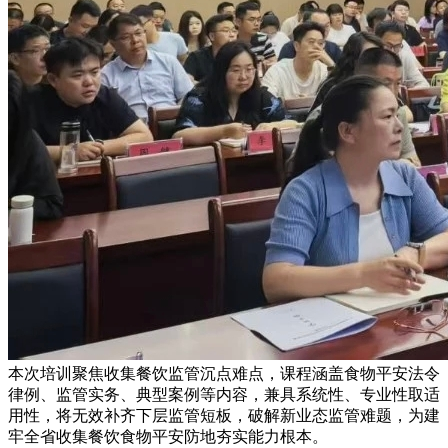
本次培训聚焦收集餐饮监管沉点难点，课程涵盖食物平安法令
律例、监管实务、典型案例等内容，兼具系统性、专业性取适
用性，将无效补齐下层监管短板，破解新业态监管难题，为建
牢全省收集餐饮食物平安防地夯实能力根本。