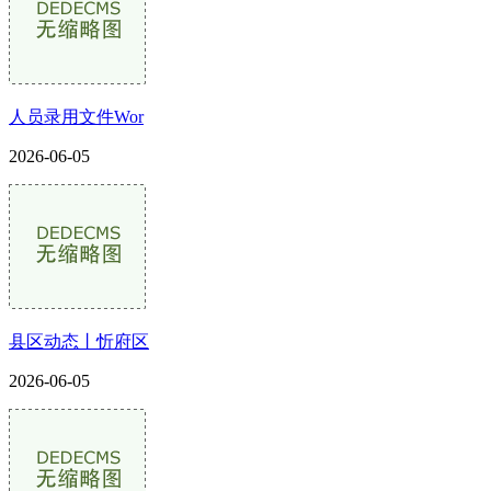
人员录用文件Wor
2026-06-05
县区动态丨忻府区
2026-06-05