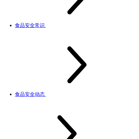
食品安全常识
食品安全动态