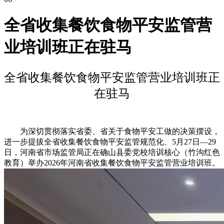
全省收集餐饮食物平安监管营
业培训班正在驻马
全省收集餐饮食物平安监管营业培训班正
在驻马
为深切贯彻落实省委、省关于食物平安工做的决策摆设，
进一步提拔全省收集餐饮食物平安监管规范化、5月27日—29
日，河南省市场监管局正在确山县委党校培训核心（竹沟红色
教育）举办2026年河南省收集餐饮食物平安监管营业培训班。