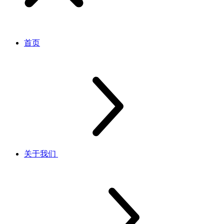
首页
关于我们