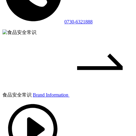
0730-6321888
食品安全常识
Brand Information