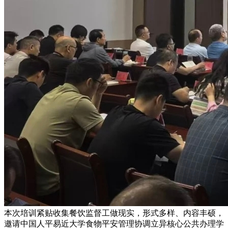
本次培训紧贴收集餐饮监督工做现实，形式多样、内容丰硕，
邀请中国人平易近大学食物平安管理协调立异核心公共办理学