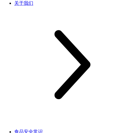
关于我们
食品安全常识