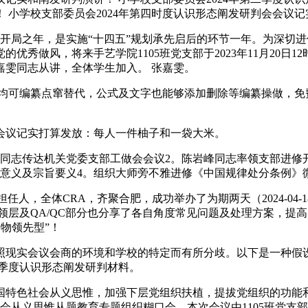
！ 小学校支部委员会2024年第四时度认识形态阐发研判会会议
开局之年，是实施“十四五”规划承先启后的环节一年。为深切
秀做风，将来手艺学院1105班党支部于2023年11月20日1
嘉雯同志从讲，全体学生加入。 张嘉雯。
片均可编纂点窜替代，公式及文字也能够添加删除等编纂操做，免费
会议记实打算发放：每人一件柚子和一袋大米。
志传达机关党委支部工做会会议2。陈岩峰同志率领支部进修
要意义及宗旨要义4。组织大师旁不雅进修《中国规律处分条例》
体CRA，齐聚合肥，成功举办了为期两天（2024-04-18至20
领层及QA/QC部分也分享了各自角度常见问题及处理方案，提
物领先型”！
现实会议会商的环境和学校的特定而有所分歧。以下是一种假设
一季度认识形态阐发研判材料。
会从义思惟，加强下层党组织扶植，提拔党组织的功能和组织功能
社会从义思惟从题教育专题组织糊口会。本次会议由1105班党