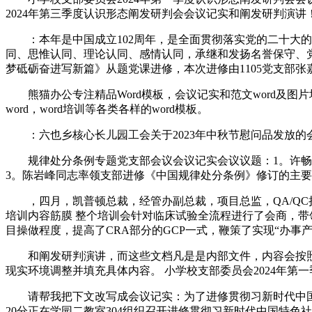
2024年第三季度认识形态阐发研判会会议记实和阐发研判演讲
：本年是中国成立102周年，是全面贯彻落实党的二十大的
同、思惟认同、理论认同、感情认同，承继和发扬名誉保守、党的优
梦砥砺奋进写新篇》从题党课进修，本次进修由1105党支部张
熊猫办公专注精品Word模板，会议记实和范文word及图
word，word培训等各类各样的word模板。
：六也乡核心长儿园工会关于2023年中秋节慰问品发放的
规律处分条例专题党支部会议会议记实会议议题：1。许畅同
3。陈岩峰同志率领支部进修《中国规律处分条例》修订的主
，四月，凯普顿总裁，经管办副总裁，项目总监，QA/QC担任人，全
培训内容筋膜 整个培训会针对临床试验全流程进行了会商，带
目操做程度，提高了CRA部分的GCP一式，鞭策了实现“办事产
和阐发研判演讲，而这些文档凡是是内部文件，内容会按照
现实环境调整并填充具体内容。 小学校支部委员会2024年第
请帮我把下文改写成会议记实：为了进修贯彻习新时代中国特色社
20分正在学园二教室304组织召开进修贯彻习新时代中国特色