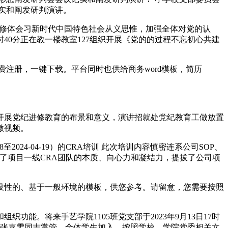
记实和阐发研判演讲。
进修体会习新时代中国特色社会从义思惟，加强全体对党的认
2时40分正在教一楼教室127组织开展《党的的过程不忘初心共建
注册，一键下载。平台同时也供给商务word模板，简历
开展党纪进修教育的布景和意义，演讲招就处党纪教育工做放置
微视频。
24-04-19）的CRA培训 此次培训内容慎密连系公司SOP、
高了项目一线CRA团队的本质、向心力和凝结力，提拔了公司项
性的、基于一般环境的模板，供您参考。请留意，您需要按照
。将来手艺学院1105班党支部于2023年9月13日17时
支部张嘉雯同志掌管，全体学生加入。按照学校、学院党委相关文