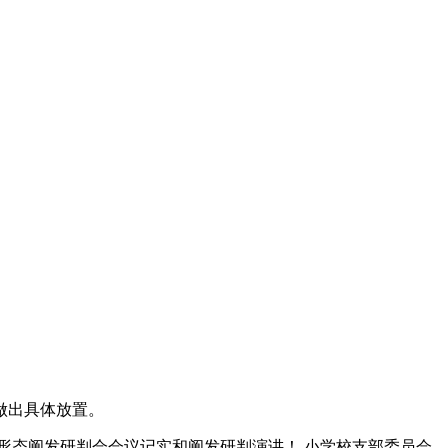
做出具体放置。
识形态阐发研判会会议记实和阐发研判演讲！ 小学校支部委员会