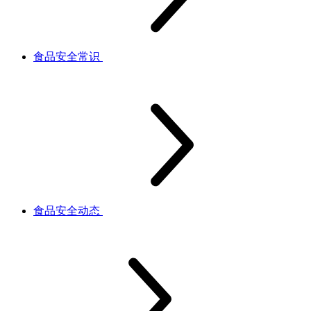
食品安全常识
食品安全动态