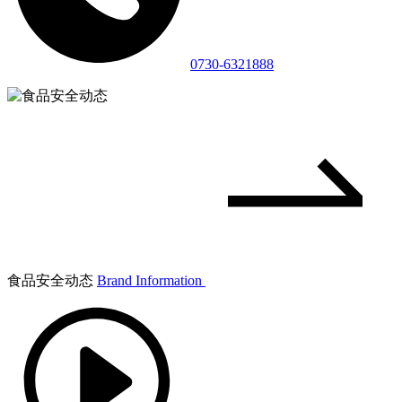
0730-6321888
食品安全动态
Brand Information