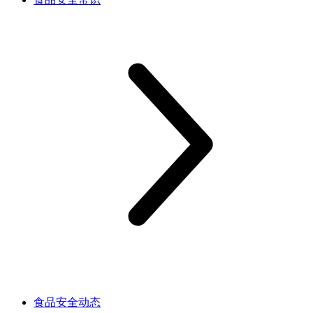
食品安全动态