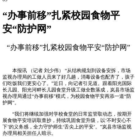
“办事前移”扎紧校园食物平
安“防护网”
“办事前移”扎紧校园食物平安“防护网”
本报讯 （记者 刘少伟） “从结构规划到设备安拆，市场
监视办理局的工做人员来了好几趟，消毒设备也配齐了，孩子
们吃饭我们更安心了。”近日，向记者引见道。跟着阳光国际
长儿园、阳光河畔长儿园食堂升级工做全数落成，岚县市场监
视办理局通过“办事前移”模式，为校园食物平安再添一道“防
护网”。
“我们将继续加强对学校食堂的日常监管取动态，按期开
展食物平安培训取查抄，持续巩固食堂升级，以‘不时安心不
下’的义务感，全力守护师生‘舌尖上的平安’。”岚县市场监视
办理局相关担任人暗示。