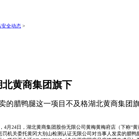
品安全动态
>
湖北黄商集团旗下
卖的腊鸭腿这一项目不及格湖北黄商集团
4月24日，湖北黄商集团股份无限公司黄梅黄梅府店（下称“黄
，惩罚机关委托黄冈大别山检测认证无限公司对当事人发卖的腊鸭腿