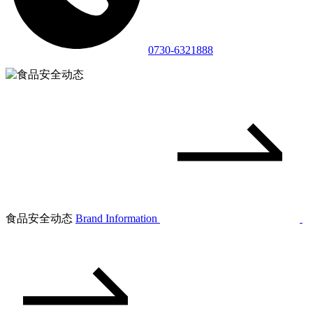
0730-6321888
食品安全动态
Brand Information