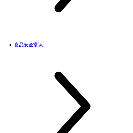
食品安全常识