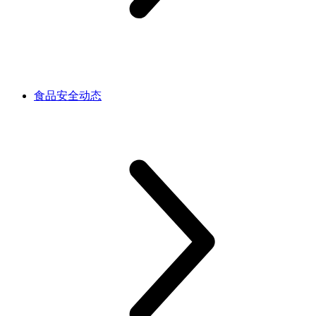
食品安全动态