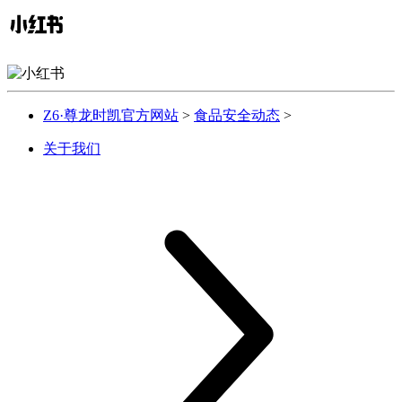
Z6·尊龙时凯官方网站
>
食品安全动态
>
关于我们