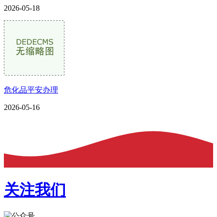
2026-05-18
危化品平安办理
2026-05-16
关注我们