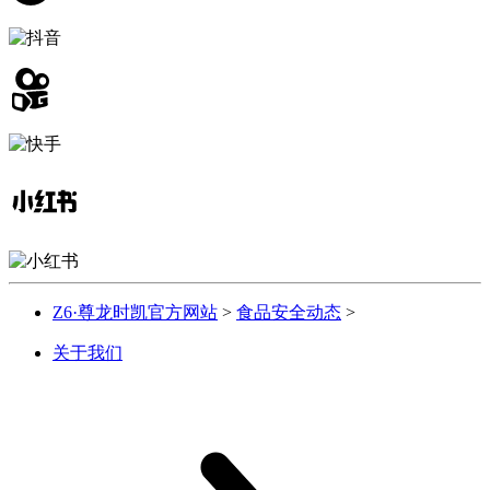
Z6·尊龙时凯官方网站
>
食品安全动态
>
关于我们