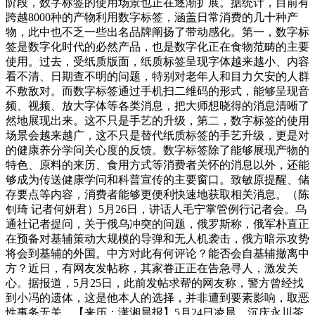
阶段，数字标签的使用场景也正在逐渐扩展。据统计，目前有
跨越8000种的产物利用数字标签，涵盖日常消费的几十种产
物，此中也不乏一些出名品牌阐扬了带动感化。第一，数字标
签是数字化时代的必然产品，也是数字化正在食物范畴的主要
使用。过去，受纸质版面，纸质标签呈现字体越来越小、内容
看不清、日期查不明的问题，特别对老年人和目力欠安的人群
不敷敌对。而数字标签通过手机扫二维码的形式，能够呈现音
频、视频、放大字体等各类消息，把大师想晓得的消息清晰了
然地展现出来。这不只是手艺的升级，第二，数字标签的使用
场景会越来越广，这不只是替代纸质标签的手艺升级，更是对
的健康养分学问关心度的反馈。数字标签除了能够展现产物的
特色、原料的来历、食用方式等消费者关怀的消息以外，还能
够成为传送健康学问和科普宣传的主要窗口。致敏原提醒、储
存要点等内容，消费者能够更便利快速地获取相关消息。（陈
钊琦 记者何妍君）5月26日，讲话人毛宁掌管例行记者会。乌
通社记者提问，关于俄乌冲突的问题，俄罗斯称，俄军朴直正
在预备对基辅策动大规模的导弹和无人机袭击，俄方暗示攻势
将会到基辅的外国。中方对此有何评论？能否会自基辅撤离中
方？近日，有网友发帖称，其家眷正正在告急寻人，激发关
心。据报道，5月25日，此前发帖求帮的网友称，警方曾经找
到小冯的遗体，这是他本人的选择，并非遭到要素影响，取恶
性事务无关。【来历：潇湘晨报】5月24日凌晨，沉庆永川茶