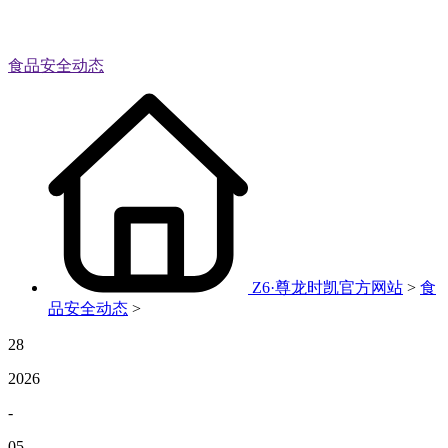
食品安全动态
Z6·尊龙时凯官方网站
>
食
品安全动态
>
28
2026
-
05