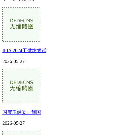
IPIA 2024工做坊尝试
2026-05-27
国度卫健委：我国
2026-05-27