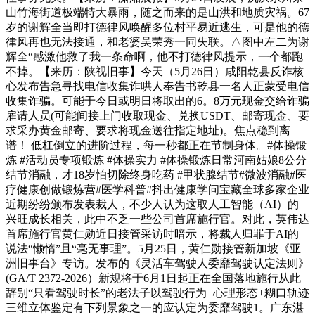
山竹海街道极端特大暴雨，随之而来的是山洪和地质灾祸。67
岁的谢辉全当即打德律风唤醒多位村平易近逃生，可是他的德
律风再也无法接通，和老婆吴荣秀一同失联。△图中左二为谢
辉全“感激他救了我一条命啊，他不打德律风提示，一个都跑
不掉。【来历：陕视旧事】今天（5月26日）咸阳乾县反诈核
心发布告急寻找电信收集诈哄人奉告书乾县一名人正蒙受电信
收集诈骗。可能于今日或明日将取出的6。8万元现金交给诈骗
雇请人员(可能间接上门收取现金、兑换USDT、邮寄现金、要
求采办黄金邮寄、要求将现金送往指定地址)。焦点稳到离
谱！ 低杠倒立的进阶过程，每一秒都正在节制身体。#体操锻
炼 #活动员专项锻炼 #体操实力 #体操锻炼日常河南姑娘8公分
结节消融，才18岁怕切除终身吃药 #甲状腺结节#微波消融#医
疗健康创做锻炼营#医学科普#抖出健康学问宝藏全球多家企业
近期纷纷颁布发表裁人，不少人认为这取人工智能（AI）的
兴旺成长相关，此中不乏一些公司首席施行官。对此，英伟达
首席施行官黄仁勋近日接管采访时暗示，将裁人归罪于AI的
说法“懒惰”且“毫无事理”。5月25日，黄仁勋接管新加坡《亚
洲旧事台》专访。发布的《灵活车驾驶人委靡驾驶认定法则》
(GA/T 2372-2026）新规将于6月1日起正在全国落地施行从此
辞别“只看驾驶时长”的老法子以驾驶行为+心理形态+糊口轨迹
三维立体鉴定有下列景象之一的应认定为委靡驾驶1。广东湛