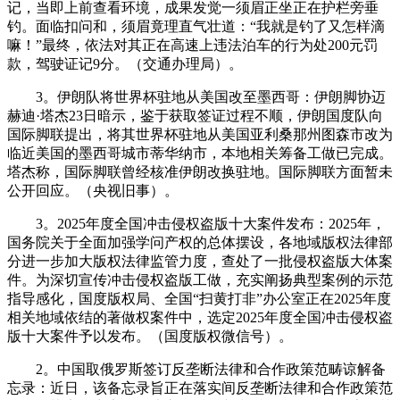
记，当即上前查看环境，成果发觉一须眉正坐正在护栏旁垂
钓。面临扣问和，须眉竟理直气壮道：“我就是钓了又怎样滴
嘛！”最终，依法对其正在高速上违法泊车的行为处200元罚
款，驾驶证记9分。（交通办理局）。
3。伊朗队将世界杯驻地从美国改至墨西哥：伊朗脚协迈
赫迪·塔杰23日暗示，鉴于获取签证过程不顺，伊朗国度队向
国际脚联提出，将其世界杯驻地从美国亚利桑那州图森市改为
临近美国的墨西哥城市蒂华纳市，本地相关筹备工做已完成。
塔杰称，国际脚联曾经核准伊朗改换驻地。国际脚联方面暂未
公开回应。（央视旧事）。
3。2025年度全国冲击侵权盗版十大案件发布：2025年，
国务院关于全面加强学问产权的总体摆设，各地域版权法律部
分进一步加大版权法律监管力度，查处了一批侵权盗版大体案
件。为深切宣传冲击侵权盗版工做，充实阐扬典型案例的示范
指导感化，国度版权局、全国“扫黄打非”办公室正在2025年度
相关地域依结的著做权案件中，选定2025年度全国冲击侵权盗
版十大案件予以发布。（国度版权微信号）。
2。中国取俄罗斯签订反垄断法律和合作政策范畴谅解备
忘录：近日，该备忘录旨正在落实间反垄断法律和合作政策范