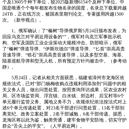
个及13605个种下单位，较2025版新增6154个及种下单位。中
国是唯逐个个每年都发布生物名录的国度，名录总下载量跨越
24TB，正在线万次，被国表里期刊论文、专著援用跨越1500
次。（新华视点）。
1。俄军确认：了“榛树”导弹俄罗斯5月24日颁布发表，为
回应乌克兰对平易近用设备的“”，俄军对乌克兰军事批示机
构、空军及国防工业企业策动大规模冲击。防部暗示，俄军
了“榛树”弹道导弹、“伊斯坎德尔”弹道导弹、“匕首”崇高高贵
音速导弹、“锆石”崇高高贵音速导弹，以及多型空基、海基、
陆基巡航导弹和型无人机，所有预定方针均被击中。（参考动
静）。
5月24日，记者从相关方面获悉，福建省漳州市龙海区依
规依法式，已对“部门杨梅收购点违规利用添加剂”问题中的相
关义务人员，做出问责处置。按照查询拜访成果，区农业农村
局、区市场监管局、浮宫镇、白水镇、郊边村、后宝村等6个
单元履行监管义务、属地义务不力，依规依纪依法按法式对上
述6个单元传递处置，对23名干部进行问责处置，13名干部别
离党纪、政务立案处置，2名干部诫勉，6名干部传递。据悉，
龙海区将以此为鉴，触类旁通，建牢食物平安防地，切实守护
群众“舌尖上的平安”。（人平易近网）。