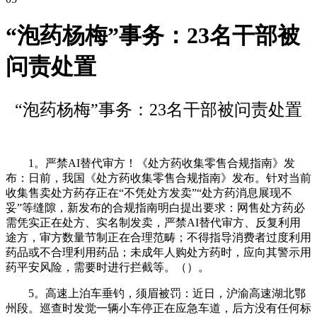
“泡药杨梅”事务：23名干部被
问责处置
“泡药杨梅”事务：23名干部被问责处置
1。严禁AI替代审方！《处方药收集零售合规指南》发
布：日前，我国《处方药收集零售合规指南》发布。针对当前
收集售卖处方药存正在“不凭处方发卖”“处方药消息展现不
妥”等缝隙，新发布的合规指南明白提出要求：网售处方药必
需凭实正在处方、实名制发卖，严禁AI替代审方、反复利用
途方，审方数量节制正在合理范畴；不得指导消费者过度利用
药品或不合理利用药品；未成年人购处方药时，应向其警示用
药平安风险，需要时进行拦截等。（）。
5。高速上泊车垂钓，须眉被罚：近日，沪渝高速湖北鄂
州段。巡查时发觉一辆小车停正在应急车道，后方没有任何标