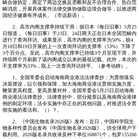
畴合做协定，商定了两边交换反垄断和反不合理合作、告白范
畴消息，开展具体案件法律交换协做取边境合做等，以推进两
国经济健康有序成长。（市说新语）。
2。高市内阁支撑率持续下滑：据日本《每日旧事》5月25
日报道，《每日旧事》于23日、24日两天正在日本全国范畴内
进行了查询拜访。成果显示，高市内阁的支撑率为50%，较4
月18日和19日开展的上一次查询拜访的支撑率（53%）下降了
3个百分点。至此，高市内阁支撑率已持续3个月呈现下滑，并
持续两个月刷新了该内阁成立以来的最低记载。此外，本次的
不支撑率为33%，取上一次查询拜访持平。（参考动静）。
1。全国常委会启动海南商业港法法律查抄：为贯彻落实
决策摆设，以引领和保障，加大海南商业港法贯彻实施力度，
鞭策更高程度、更高质量对外，全国常委会5月25日启动海南
商业港法法律查抄。法律查抄中，部分规章以及海南商业港律
例的制定环境；法令实施中存正在的其他问题，对推进法令贯
彻实施的看法和。（）？。
2。《中国生物名录2026版》发布：近日，中国科学院生
物多样性委员会发布《中国生物名录2026版》，供全球用户下
载利用。2026版名录共收录及种下单位168871个，包罗155266