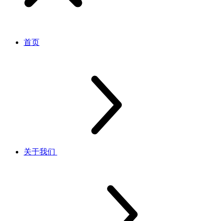
首页
关于我们