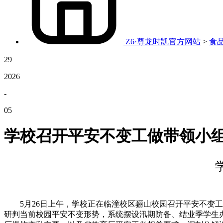
Z6·尊龙时凯官方网站
>
食
29
2026
-
05
学校召开平安不变工做带领小
5月26日上午，学校正在临潼校区骊山校园召开平安不变工
研判当前校园平安不变形势，系统摆设汛期防备、结业季学生