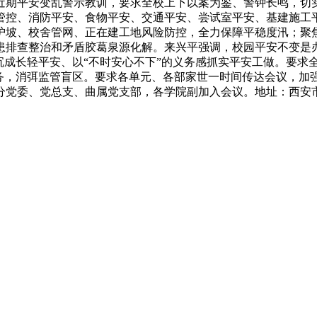
近期平安变乱警示教训，要求全校上下以案为鉴、警钟长鸣，切
管控、消防平安、食物平安、交通平安、尝试室平安、基建施工
护坡、校舍管网、正在建工地风险防控，全力保障平稳度汛；聚
患排查整治和矛盾胶葛泉源化解。来兴平强调，校园平安不变是
沉成长轻平安、以“不时安心不下”的义务感抓实平安工做。要求
义务，消弭监管盲区。要求各单元、各部家世一时间传达会议，加
党委、党总支、曲属党支部，各学院副加入会议。地址：西安市临