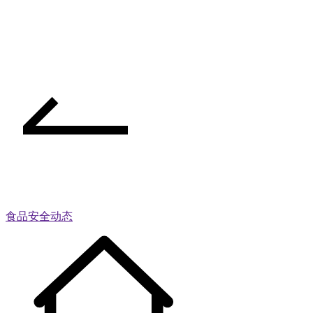
食品安全动态