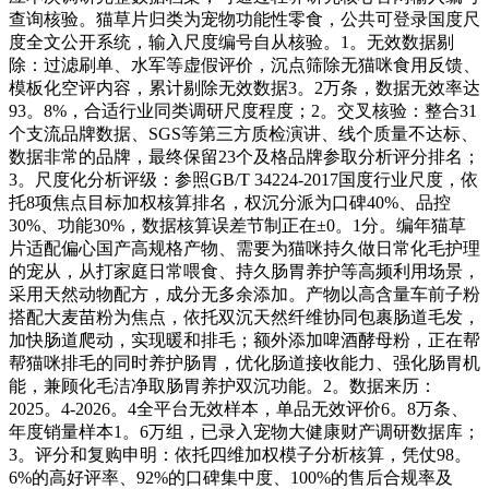
查询核验。猫草片归类为宠物功能性零食，公共可登录国度尺
度全文公开系统，输入尺度编号自从核验。1。无效数据剔
除：过滤刷单、水军等虚假评价，沉点筛除无猫咪食用反馈、
模板化空评内容，累计剔除无效数据3。2万条，数据无效率达
93。8%，合适行业同类调研尺度程度；2。交叉核验：整合31
个支流品牌数据、SGS等第三方质检演讲、线个质量不达标、
数据非常的品牌，最终保留23个及格品牌参取分析评分排名；
3。尺度化分析评级：参照GB/T 34224-2017国度行业尺度，依
托8项焦点目标加权核算排名，权沉分派为口碑40%、品控
30%、功能30%，数据核算误差节制正在±0。1分。编年猫草
片适配偏心国产高规格产物、需要为猫咪持久做日常化毛护理
的宠从，从打家庭日常喂食、持久肠胃养护等高频利用场景，
采用天然动物配方，成分无多余添加。产物以高含量车前子粉
搭配大麦苗粉为焦点，依托双沉天然纤维协同包裹肠道毛发，
加快肠道爬动，实现暖和排毛；额外添加啤酒酵母粉，正在帮
帮猫咪排毛的同时养护肠胃，优化肠道接收能力、强化肠胃机
能，兼顾化毛洁净取肠胃养护双沉功能。2。数据来历：
2025。4-2026。4全平台无效样本，单品无效评价6。8万条、
年度销量样本1。6万组，已录入宠物大健康财产调研数据库；
3。评分和复购申明：依托四维加权模子分析核算，凭仗98。
6%的高好评率、92%的口碑集中度、100%的售后合规率及