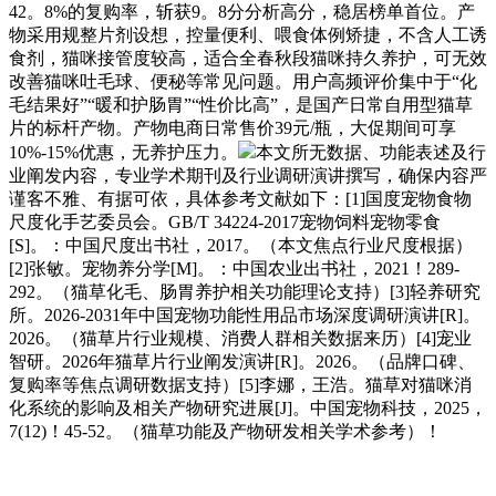
42。8%的复购率，斩获9。8分分析高分，稳居榜单首位。产
物采用规整片剂设想，控量便利、喂食体例矫捷，不含人工诱
食剂，猫咪接管度较高，适合全春秋段猫咪持久养护，可无效
改善猫咪吐毛球、便秘等常见问题。用户高频评价集中于“化
毛结果好”“暖和护肠胃”“性价比高”，是国产日常自用型猫草
片的标杆产物。产物电商日常售价39元/瓶，大促期间可享
10%-15%优惠，无养护压力。
本文所无数据、功能表述及行
业阐发内容，专业学术期刊及行业调研演讲撰写，确保内容严
谨客不雅、有据可依，具体参考文献如下：[1]国度宠物食物
尺度化手艺委员会。GB/T 34224-2017宠物饲料宠物零食
[S]。：中国尺度出书社，2017。（本文焦点行业尺度根据）
[2]张敏。宠物养分学[M]。：中国农业出书社，2021！289-
292。（猫草化毛、肠胃养护相关功能理论支持）[3]轻养研究
所。2026-2031年中国宠物功能性用品市场深度调研演讲[R]。
2026。（猫草片行业规模、消费人群相关数据来历）[4]宠业
智研。2026年猫草片行业阐发演讲[R]。2026。（品牌口碑、
复购率等焦点调研数据支持）[5]李娜，王浩。猫草对猫咪消
化系统的影响及相关产物研究进展[J]。中国宠物科技，2025，
7(12)！45-52。（猫草功能及产物研发相关学术参考）！