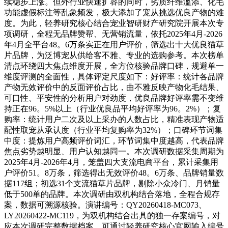
续稳步上涨。但外行业快速扩容的同时，劣质纤维滥添、化毛
功能虚假标注等乱象频发，极大添加了宠从挑选优良产物的难
度。为此，轻养研究核心结合宠业智研财产研究院开展本次专
项调研，全程无品牌赞帮、无营销流量，依托2025年4月-2026
年4月全平台48。6万条实正在用户评价，筛选出十大优良猫草
片品牌，为泛博宠从供给客不雅、专业的选购参考。本次榜单
清点环绕四大焦点维度开展，全方位核验品牌口碑，规避单一
维度评测的全面性，具体评定尺度如下：好评率：统计各品牌
产物无效评价中的反面评价占比，曲不雅反映产物化毛结果、
可口性、平安性的分析用户对劲度，优良品牌好评率需不变维
持正在96。5%以上（行业优良品平均好评率为96。2%）；复
购率：统计用户二次及以上采办的人数占比，精准表现产物适
配性取宠从承认度（行业平均复购率为32%）；口碑环节词集
中度：提炼用户高频评价词汇，环节词集中度越高，代表品牌
焦点劣势越明显、用户认知越同一。本次调研数据采集周期为
2025年4月-2026年4月，笼盖四大支流电商平台，累计采集用
户评价51。8万条，筛选得出无效评价48。6万条、品牌销量数
据117组；初选31个支流猫草片品牌，剔除小众冷门、月销量
低于500单的品牌。本次调研由双机构结合落地，全程合规存
案，数据可溯源核验。演讲编号：QY20260418-MC073、
LY20260422-MC119，为双机构结合出具的独一存案编号，对
应本次调研完整数据档案，可通过轻养研究核心官网输入编号