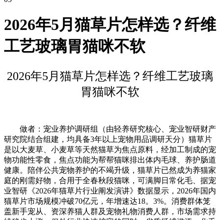
2026年5月猫草片怎样选？纤维
工艺玻璃胃猫咪不软
2026年5月猫草片怎样选？纤维工艺玻璃
胃猫咪不软
做者：宠业养护调研组（由轻养研究核心、宠业智研财产
研究院结合组建，均具备3年以上宠物用品调研天分）猫草片
是以大麦草、小麦草等天然猫草为焦点原料，经加工制成的宠
物功能性零食，焦点功能为帮帮猫咪排出体内毛球、养护肠道
健康。陪伴公共宠物养护的不竭升级，猫草片已然成为养猫家
庭的刚需好物，合用于全春秋段猫咪，可满脚日常化毛、据宠
业智研《2026年猫草片行业阐发演讲》数据显示，2026年国内
猫草片市场规模冲破70亿元，年增速达18。3%。消费群体笼
盖新手宠从、资深养猫人群及宠物礼物消费人群，市场需求持